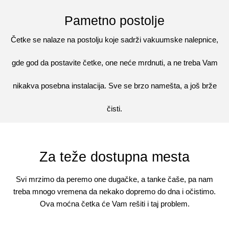
Pametno postolje
Četke se nalaze na postolju koje sadrži vakuumske nalepnice,
gde god da postavite četke, one neće mrdnuti, a ne treba Vam
nikakva posebna instalacija. Sve se brzo namešta, a još brže
čisti.
Za teže dostupna mesta
Svi mrzimo da peremo one dugačke, a tanke čaše, pa nam
treba mnogo vremena da nekako dopremo do dna i očistimo.
Ova moćna četka će Vam rešiti i taj problem.