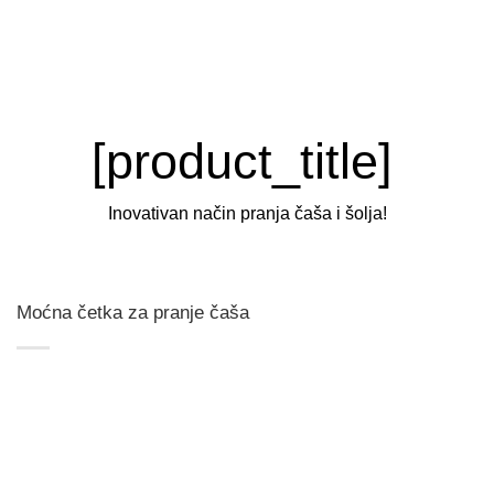
[product_title]
Inovativan način pranja čaša i šolja!
Moćna četka za pranje čaša