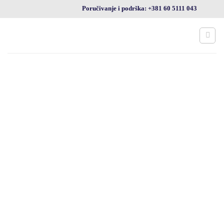
Preskoči
Poručivanje i podrška: +381 60 5111 043
na
sadržaj