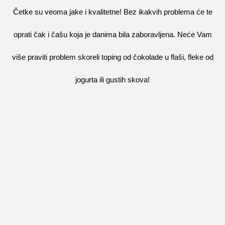
Četke su veoma jake i kvalitetne! Bez ikakvih problema će te
oprati čak i čašu koja je danima bila zaboravljena. Neće Vam
više praviti problem skoreli toping od čokolade u flaši, fleke od
jogurta ili gustih skova!