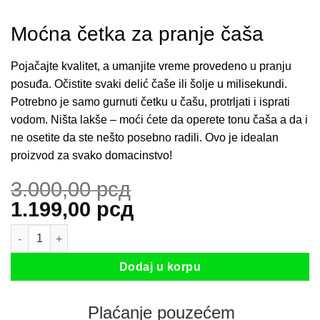
Moćna četka za pranje čaša
Pojačajte kvalitet, a umanjite vreme provedeno u pranju
posuđa. Očistite svaki delić čaše ili šolje u milisekundi.
Potrebno je samo gurnuti četku u čašu, protrljati i isprati
vodom. Ništa lakše – moći ćete da operete tonu čaša a da i
ne osetite da ste nešto posebno radili. Ovo je idealan
proizvod za svako domacinstvo!
3.000,00
рсд
Originalna
Trenutna
1.199,00
рсд
cena
cena
Moćna četka za pranje čaša količina
je
je:
bila:
1.199,00 рсд.
Dodaj u korpu
3.000,00 рсд.
Plaćanje pouzećem