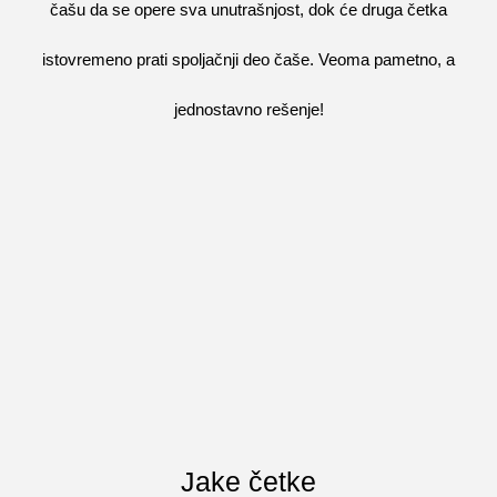
čašu da se opere sva unutrašnjost, dok će druga četka
istovremeno prati spoljačnji deo čaše. Veoma pametno, a
jednostavno rešenje!
Jake četke