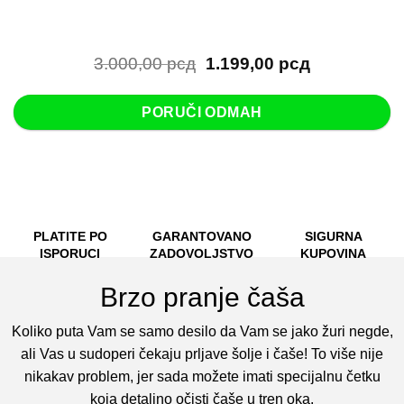
Originalna
Trenutna
3.000,00
рсд
1.199,00
рсд
cena
cena
je
je:
PORUČI ODMAH
bila:
1.199,00 рс
3.000,00 рсд.
PLATITE PO
GARANTOVANO
SIGURNA
ISPORUCI
ZADOVOLJSTVO
KUPOVINA
Brzo pranje čaša
Koliko puta Vam se samo desilo da Vam se jako žuri negde,
ali Vas u sudoperi čekaju prljave šolje i čaše! To više nije
nikakav problem, jer sada možete imati specijalnu četku
koja detaljno očisti čaše u tren oka.