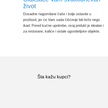
život
Dosadne nagomilane čaše i šolje ostavite u
prošlosti, jer će Vam sada čišćenje biti brže nego
ikad. Pored kućne upotrebe, ovaj pridukt je idealan i
za restorane, kafiće i ostale ugostiteljske objekte.
Šta kažu kupci?