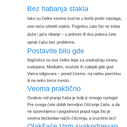
Bez habanja stakla
Iako su četke veoma moćne u borbi protiv naslaga,
one neće oštetiti staklo. Pogotivu zato što ne treba
duže i jače ribanje – u jednom ili dva poteza ćete
oprati čašu bez problema.
Postavite bilo gde
Najčešće se ove četke lepe za unutrašnju stranu
sudopere. Međutim, možete ih zalepiti gde god
Vama odgovara – pored česme, na radnu površinu
ili na neko treće mesto.
Veoma praktično
Ovakav vid pranja čaša je bolji iz mnogo razloga!
Pre svega ćete dobiti temeljno čišćenje čaše, a da
ne spominjemo i pogodnosti poput toga što je
veoma bezbedan način čišćenja, a izuzetno brz!
Olakšaće Vam svakodnevan