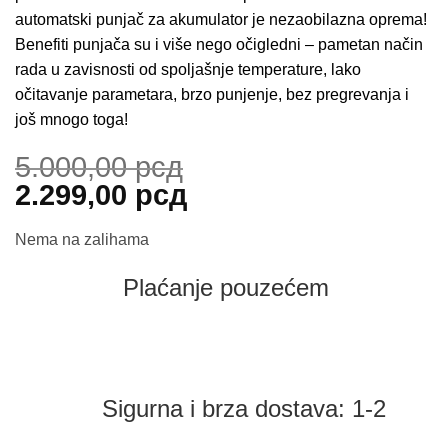
automatski punjač za akumulator je nezaobilazna oprema!
Benefiti punjača su i više nego očigledni – pametan način
rada u zavisnosti od spoljašnje temperature, lako
očitavanje parametara, brzo punjenje, bez pregrevanja i
još mnogo toga!
5.000,00
рсд
Originalna
Trenutna
2.299,00
рсд
cena
cena
Nema na zalihama
je
je:
bila:
2.299,00 рсд.
Plaćanje pouzećem
5.000,00 рсд.
Sigurna i brza dostava: 1-2