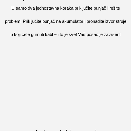
U samo dva jednostavna koraka priključite punjač i rešite
problem! Priključite punjač na akumulator i pronađite izvor struje
u koji ćete gurnuti kabl – i to je sve! Vaš posao je završen!