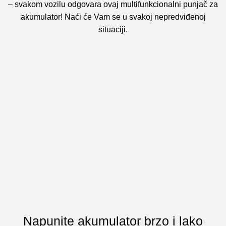
– svakom vozilu odgovara ovaj multifunkcionalni punjač za
akumulator! Naći će Vam se u svakoj nepredviđenoj
situaciji.
Napunite akumulator brzo i lako