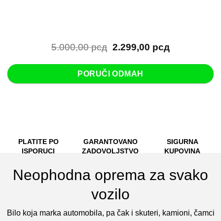
Originalna
Trenutna
5.000,00
рсд
2.299,00
рсд
cena
cena
je
je:
PORUČI ODMAH
bila:
2.299,00 рс
5.000,00 рсд.
PLATITE PO
GARANTOVANO
SIGURNA
ISPORUCI
ZADOVOLJSTVO
KUPOVINA
Neophodna oprema za svako
vozilo
Bilo koja marka automobila, pa čak i skuteri, kamioni, čamci