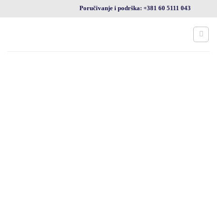
Preskoči
Poručivanje i podrška: +381 60 5111 043
na
sadržaj