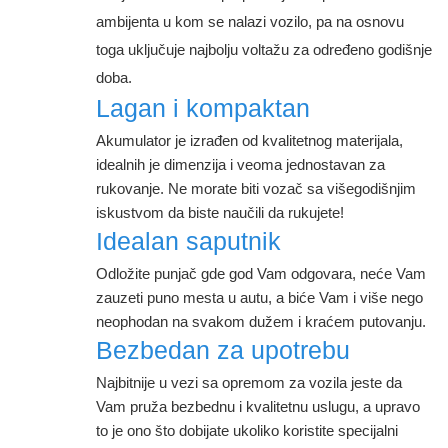
ambijenta u kom se nalazi vozilo, pa na osnovu
toga uključuje najbolju voltažu za određeno godišnje
doba.
Lagan i kompaktan
Akumulator je izrađen od kvalitetnog materijala,
idealnih je dimenzija i veoma jednostavan za
rukovanje. Ne morate biti vozač sa višegodišnjim
iskustvom da biste naučili da rukujete!
Idealan saputnik
Odložite punjač gde god Vam odgovara, neće Vam
zauzeti puno mesta u autu, a biće Vam i više nego
neophodan na svakom dužem i kraćem putovanju.
Bezbedan za upotrebu
Najbitnije u vezi sa opremom za vozila jeste da
Vam pruža bezbednu i kvalitetnu uslugu, a upravo
to je ono što dobijate ukoliko koristite specijalni